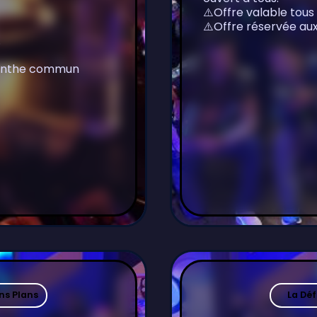
⚠️Offre valable tous
⚠️Offre réservée aux 
.
yrinthe commun
ns Plans
La Dé