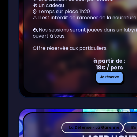
🎁 un cadeau
⌚️ Temps sur place 1h20
⚠ Il est interdit de ramener de la nourriture
🤼 Nos sessions seront jouées dans un lab
ouvert à tous.
Offre réservée aux particuliers.
à partir de :
18€ / pers
Je
Je réserve
réserve
La Défense - La Garenne
Bo