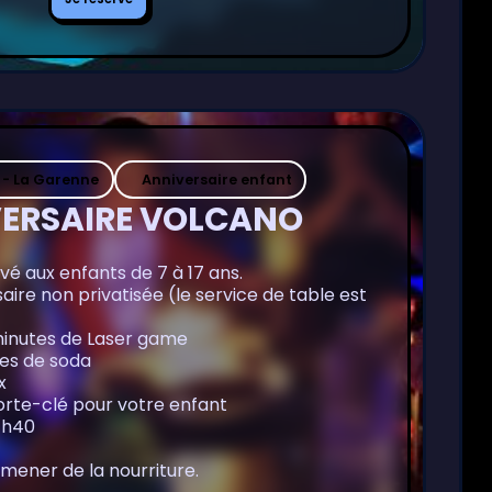
réserve
 - La Garenne
Anniversaire enfant
ERSAIRE VOLCANO
vé aux enfants de 7 à 17 ans.
aire non privatisée (le service de table est
 minutes de Laser game
les de soda
x
orte-clé pour votre enfant
1h40
ramener de la nourriture.