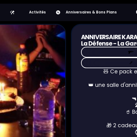
Activités
Anniversaires & Bons Plans
ANNIVERSAIRE KAR
La Défense - La Ga
Laser Game
Karaoké
🧸 Ce pack e
👑 une salle d'anni

🥤 B
🎁 2 cadeau