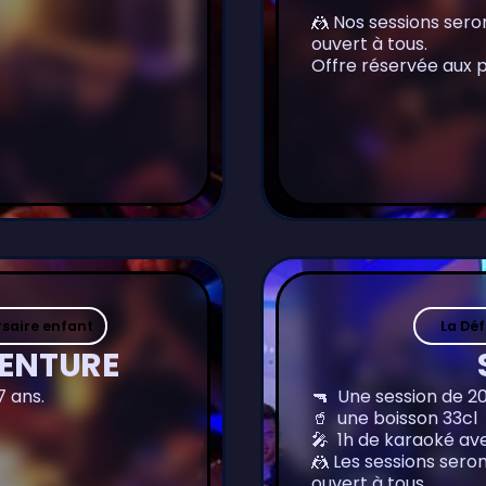
🤼 Nos sessions ser
ouvert à tous.
Offre réservée aux pa
saire enfant
La Dé
VENTURE
7 ans.
🔫 Une session de 2
🥤 une boisson 33cl
🎤 1h de karaoké ave
🤼 Les sessions ser
ouvert à tous.