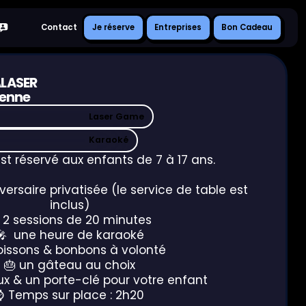
Je
Entreprises
Bon
Contact
Je réserve
Entreprises
Bon Cadeau
réserve
Cadeau
ALASER
renne
Laser Game
Karaoké
st réservé aux enfants de 7 à 17 ans.
versaire privatisée (le service de table est
inclus)
 2 sessions de 20 minutes
🎤 une heure de karaoké
oissons & bonbons à volonté
🎂 un gâteau au choix
x & un porte-clé pour votre enfant
⌚️ Temps sur place : 2h20