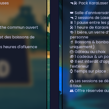
euses
🔫🎤 Pack KaraLaser
👑 Salle d'anniversai
🔫 2 sessions de La
⏸️ 1 pause entre les 
rinthe commun ouvert
🎤 1 heure de Karao
🍻 1 bière, un verr
e et des boissons de
personne
🥤 Boissons & bonbo
es heures d'afluence
uniquement)
🎂 Gâteau au choix
🎁 1 cadeaux & un po
🚫 Il est interdit d’
l’extérieur
⌚ Temps sur place :
🤼 Les sessions se 
à tous
👥 Offre réservée au