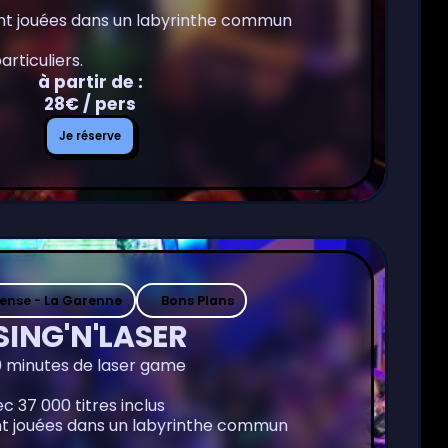
ont jouées dans un labyrinthe commun
rticuliers.
à partir de :
28€ / pers
Je
Je réserve
réserve
fense - La Garenne
Bons Plans
SING'N'LASER
0 minutes de laser game
c 37 000 titres inclus
ont jouées dans un labyrinthe commun