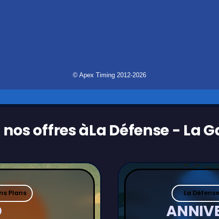
 nos offres à
La Défense - La 
ns Plans
La Défense
D
ANNIV