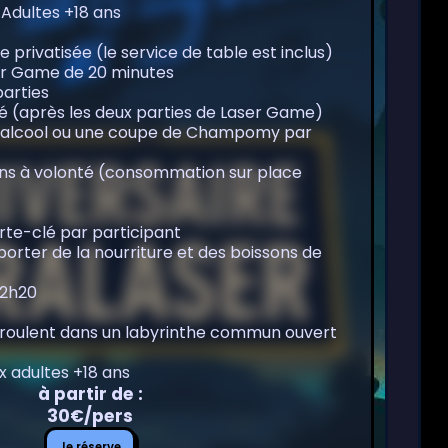
 Adultes +18 ans
re privatisée (le service de table est inclus)
ser Game de 20 minutes
parties
ké (après les deux parties de Laser Game)
e d’alcool ou une coupe de Champomy par
ns à volonté (consommation sur place
rte-clé par participant
apporter de la nourriture et des boissons de
 2h20
déroulent dans un labyrinthe commun ouvert
x adultes +18 ans
à partir de :
30€/pers
Je
Je réserve