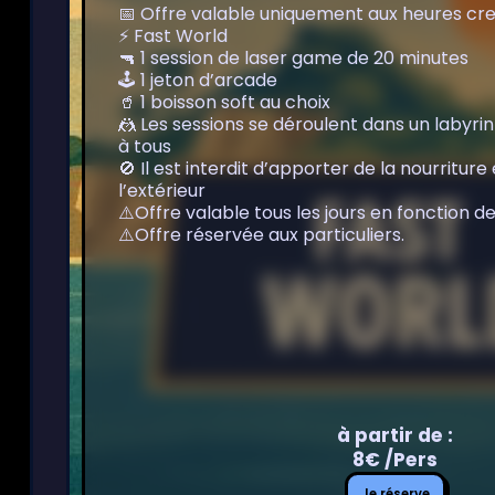
📅 Offre valable uniquement aux heures cr
⚡ Fast World
🔫 1 session de laser game de 20 minutes
🕹️ 1 jeton d’arcade
🥤 1 boisson soft au choix
🤼 Les sessions se déroulent dans un laby
à tous
🚫 Il est interdit d’apporter de la nourritur
l’extérieur
⚠️Offre valable tous les jours en fonction d
⚠️Offre réservée aux particuliers.
à partir de :
8€ /Pers
Je
Je réserve