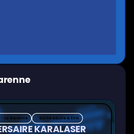
Garenne
 - La Garenne
Sortie adulte & EVG
ERSAIRE KARALASER