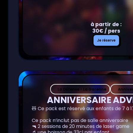
à partir de :
30€ / pers
Je
Je réserve
réserve
La Défense - La Garenne
Anniver
ANNIVERSAIRE AD
🧸 Ce pack est réservé aux enfants de 7 à 1
Ce pack n’inclut pas de salle anniversaire
🔫 2 sessions de 20 minutes de laser game
🥤 une boisson de 33cl par enfant