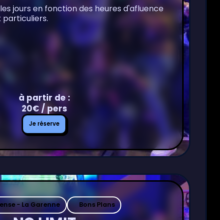
 les jours en fonction des heures d'afluence
particuliers.
à partir de :
20€ / pers
Je
Je réserve
réserve
fense - La Garenne
Bons Plans