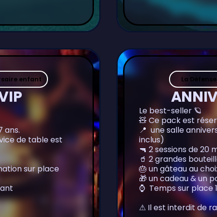
saire enfant
La Défense
VIP
ANNIV
Le best-seller 🪐
🧸 Ce pack est réser
7 ans.
📍 une salle annivers
rvice de table est
inclus)
🔫 2 sessions de 20
🥤 2 grandes bouteil
ation sur place
🎂 un gâteau au choi
🎁 un cadeau & un p
fant
⌚️ Temps sur place 
⚠ Il est interdit de 