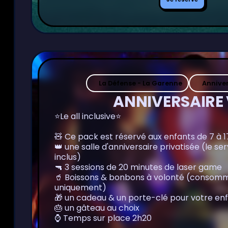
réserve
La Défense - La Garenne
Anniver
ANNIVERSAIRE 
⭐Le all inclusive⭐
🧸 Ce pack est réservé aux enfants de 7 à 1
👑 une salle d'anniversaire privatisée (le se
inclus)
🔫 3 sessions de 20 minutes de laser game
🥤 Boissons & bonbons à volonté (consomm
uniquement)
🎁 un cadeau & un porte-clé pour votre en
🎂 un gâteau au choix
⌚️ Temps sur place 2h20