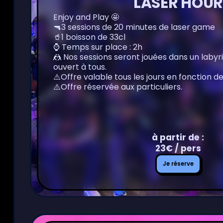
LASER HOUR
Enjoy and Play 🤩
🔫3 sessions de 20 minutes de laser game
🥤1 boisson de 33cl
⌚️ Temps sur place : 2h
🤼 Nos sessions seront jouées dans un lab
ouvert à tous.
⚠️Offre valable tous les jours en fonction d
⚠️Offre réservée aux particuliers.
à partir de :
23€ / pers
Je
Je réserve
réserve