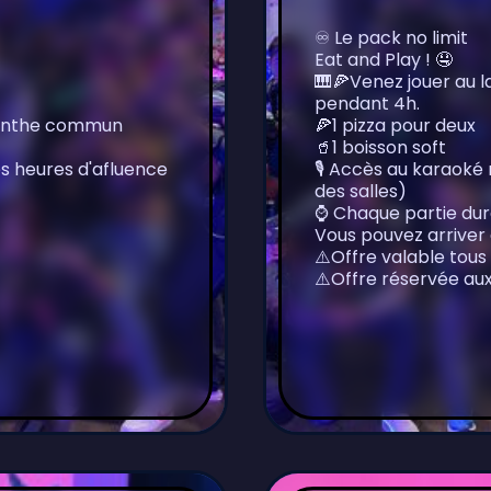
♾️ Le pack no limit
Eat and Play ! 🤤
🎹🍕Venez jouer au l
pendant 4h.
yrinthe commun
🍕1 pizza pour deux
🥤1 boisson soft
es heures d'afluence
🎙 Accès au karaoké 
des salles)
⌚️ Chaque partie dur
Vous pouvez arriver 
⚠️Offre valable tous
⚠️Offre réservée aux 