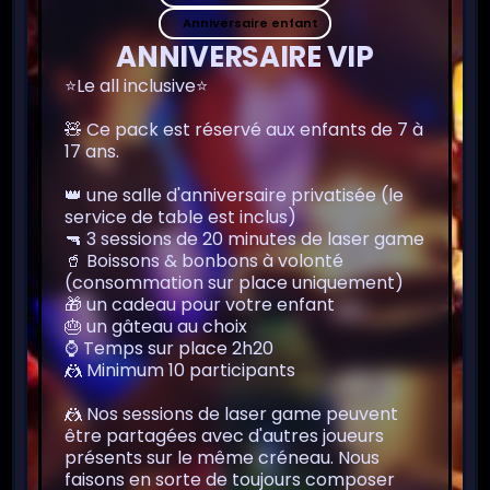
Anniversaire enfant
ANNIVERSAIRE VIP
⭐Le all inclusive⭐
🧸 Ce pack est réservé aux enfants de 7 à
17 ans.
👑 une salle d'anniversaire privatisée (le
service de table est inclus)
🔫 3 sessions de 20 minutes de laser game
🥤 Boissons & bonbons à volonté
(consommation sur place uniquement)
🎁 un cadeau pour votre enfant
🎂 un gâteau au choix
⌚️ Temps sur place 2h20
🤼 Minimum 10 participants
🤼 Nos sessions de laser game peuvent
être partagées avec d'autres joueurs
présents sur le même créneau. Nous
faisons en sorte de toujours composer