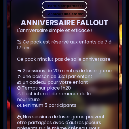
Paris Montparnasse
Anniversaire enfant
ANNIVERSAIRE FALLOUT
L'anniversaire simple et efficace !
🧸 Ce pack est réservé aux enfants de 7 à
17 ans.
Ce pack n’inclut pas de salle anniversaire
🔫 2 sessions de 20 minutes de laser game
🥤 une boisson de 33cl par enfant
🎁 un cadeau pour votre enfant
⌚️ Temps sur place 1h20
⚠ Il est interdit de ramener de la
nourriture.
🤼 Minimum 5 participants
🤼 Nos sessions de laser game peuvent
être partagées avec d'autres joueurs
présents sur le même créneau. Nous