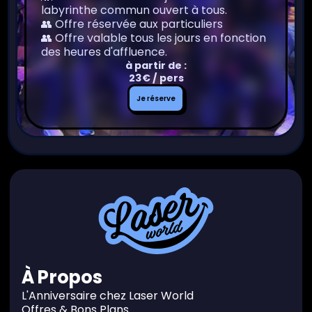
labyrinthe commun ouvert à tous.
👥 Offre réservée aux particuliers
👥 Offre valable tous les jours en fonction
des heures d'affluence.
à partir de :
23€ / pers
Je
Je réserve
réserve
À Propos
L'Anniversaire chez Laser World
Offres & Bons Plans