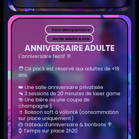
Paris Montparnasse
Sortie adulte & EVG
ANNIVERSAIRE ADULTE
L'anniversaire festif 🥂
🧑 Ce pack est réservé aux adultes de +18
ans.
👑 Une salle anniversaire privatisée
🔫 3 sessions de 20 minutes de laser game
🍻 Une bière ou une coupe de
champagne 🍾
🥤 Boisson soft à volonté (consommation
sur place uniquement)
🎂 Gâteau d'anniversaire & bonbons 🍭
⌚️ Temps sur place 2h20