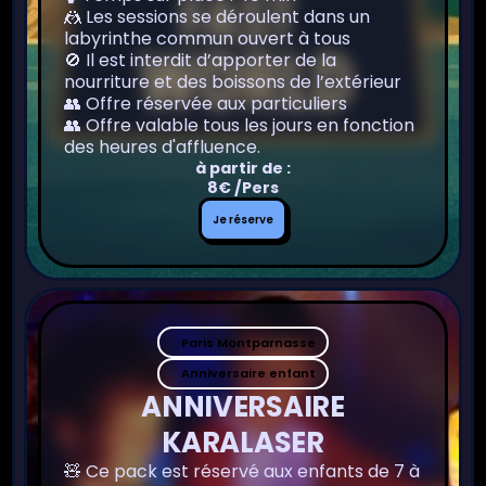
🤼 Les sessions se déroulent dans un
labyrinthe commun ouvert à tous
🚫 Il est interdit d’apporter de la
nourriture et des boissons de l’extérieur
👥 Offre réservée aux particuliers
👥 Offre valable tous les jours en fonction
des heures d'affluence.
à partir de :
8€ /Pers
Je
Je réserve
réserve
Paris Montparnasse
Anniversaire enfant
ANNIVERSAIRE
KARALASER
🧸 Ce pack est réservé aux enfants de 7 à