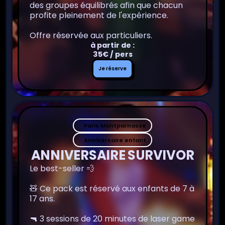
des groupes équilibrés afin que chacun
profite pleinement de l'expérience.
Offre réservée aux particuliers.
à partir de :
35€ / pers
Je
Je réserve
réserve
Paris Montparnasse
Anniversaire enfant
ANNIVERSAIRE SURVIVOR
Le best-seller 💨
🧸 Ce pack est réservé aux enfants de 7 à
17 ans.
🔫 3 sessions de 20 minutes de laser game