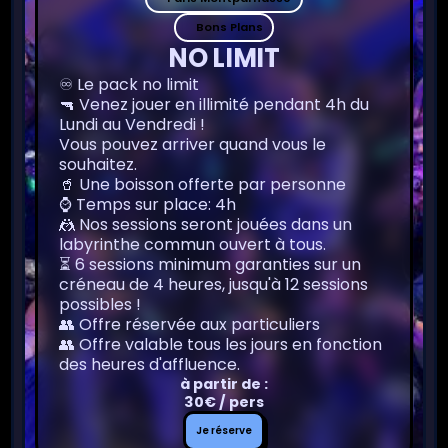
Bons Plans
NO LIMIT
♾️ Le pack no limit
🔫 Venez jouer en illimité pendant 4h du
Lundi au Vendredi !
Vous pouvez arriver quand vous le
souhaitez.
🥤 Une boisson offerte par personne
⌚️ Temps sur place: 4h
🤼 Nos sessions seront jouées dans un
labyrinthe commun ouvert à tous.
⏳ 6 sessions minimum garanties sur un
créneau de 4 heures, jusqu'à 12 sessions
possibles !
👥 Offre réservée aux particuliers
👥 Offre valable tous les jours en fonction
des heures d'affluence.
à partir de :
30€ / pers
Je
Je réserve
réserve