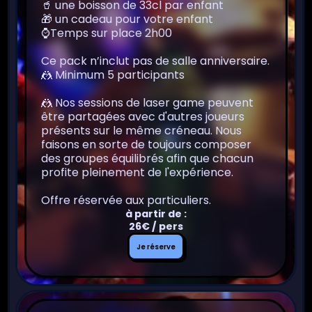
🥤 une boisson de 33cl par enfant
🎁 un cadeau pour votre enfant
⌚️Temps sur place 2h00
Ce pack n’inclut pas de salle anniversaire.
🤼 Minimum 5 participants
🤼 Nos sessions de laser game peuvent
être partagées avec d'autres joueurs
présents sur le même créneau. Nous
faisons en sorte de toujours composer
des groupes équilibrés afin que chacun
profite pleinement de l'expérience.
Offre réservée aux particuliers.
à partir de :
26€ / pers
Je
Je réserve
réserve