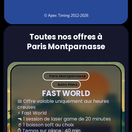
Toutes nos offres à
Paris Montparnasse
Paris Montparnasse
Bons Plans
FAST WORLD
📅 Offre valable uniquement aux heures
creuses
⚡ Fast World
🔫 1 session de laser game de 20 minutes
🥤 1 boisson soft au choix
⌚ Temps sur place : 40 min