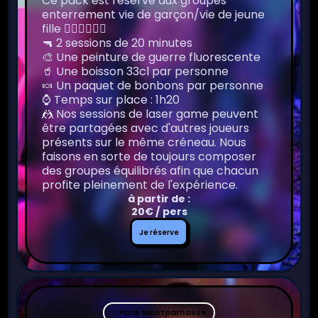
Ce pack est réservé aux groupes
enterrement vie de garçon/vie de jeune
fille 👰🏻‍♀️🤵🏻‍♂️
🔫 2 sessions de 20 minutes
🎨 Une peinture de guerre fluorescente
🥤 Une boisson 33cl par personne
🍬 Un paquet de bonbons par personne
⌚️ Temps sur place : 1h20
🤼 Nos sessions de laser game peuvent
être partagées avec d'autres joueurs
présents sur le même créneau. Nous
faisons en sorte de toujours composer
des groupes équilibrés afin que chacun
profite pleinement de l'expérience.
à partir de :
20€ / pers
Je
Je réserve
réserve
Paris Montparnasse