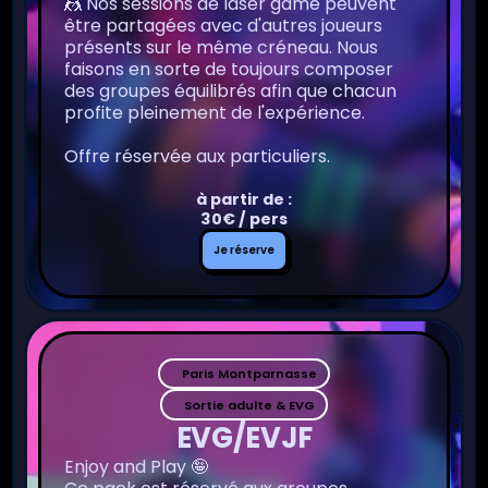
🤼 Nos sessions de laser game peuvent
être partagées avec d'autres joueurs
présents sur le même créneau. Nous
faisons en sorte de toujours composer
des groupes équilibrés afin que chacun
profite pleinement de l'expérience.
Offre réservée aux particuliers.
à partir de :
30€ / pers
Je
Je réserve
réserve
Paris Montparnasse
Sortie adulte & EVG
EVG/EVJF
Enjoy and Play 🤪