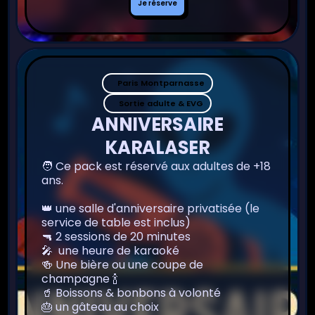
Je réserve
réserve
Paris Montparnasse
Sortie adulte & EVG
ANNIVERSAIRE
KARALASER
🧑 Ce pack est réservé aux adultes de +18
ans.
👑 une salle d'anniversaire privatisée (le
service de table est inclus)
🔫 2 sessions de 20 minutes
🎤 une heure de karaoké
🍻 Une bière ou une coupe de
champagne 🍾
🥤 Boissons & bonbons à volonté
🎂 un gâteau au choix