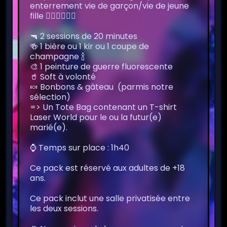
enterrement vie de garçon/vie de jeune
fille 👰🏻‍♀️🤵🏻‍♂️
🔫 2 sessions de 20 minutes
🍻 1 bière ou 1 kir ou 1 coupe de
champagne 🍾
🎨 1 peinture de guerre fluorescente
🥤 Soft à volonté
🍬 Bonbons & gâteau (parmis notre
sélection)
=> Un Tote Bag contenant un T-shirt
Laser World pour le ou la futur(e)
marié(e).
⌚️ Temps sur place : 1h40
Ce pack est réservé aux adultes de +18
ans.
Ce pack inclut une salle privatisée entre
les deux sessions.