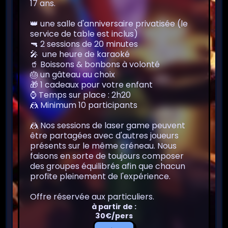
17 ans.
👑 une salle d'anniversaire privatisée (le
service de table est inclus)
🔫 2 sessions de 20 minutes
🎤 une heure de karaoké
🥤 Boissons & bonbons à volonté
🎂 un gâteau au choix
🎁 1 cadeaux pour votre enfant
⌚️ Temps sur place : 2h20
🤼 Minimum 10 participants
🤼 Nos sessions de laser game peuvent
être partagées avec d'autres joueurs
présents sur le même créneau. Nous
faisons en sorte de toujours composer
des groupes équilibrés afin que chacun
profite pleinement de l'expérience.
Offre réservée aux particuliers.
à partir de :
30€/pers
Je