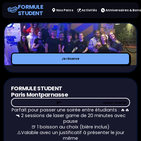
FORMULE
Nos Parcs
Activités
Anniversaires & Bons
STUDENT
Nos
Parc
Je
Je réserve
réserve
FORMULE STUDENT
Paris Montparnasse
Laser Game
Laser Game
Parfait pour passer une soirée entre étudiants : 🔥🔥
🔫 2 sessions de laser game de 20 minutes avec
pause
🍺 1 boisson au choix (bière inclus)
⚠️Valable avec un justificatif à présenter le jour
même