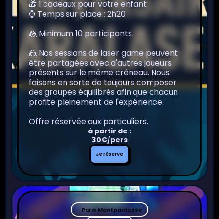
🎁 1 cadeaux pour votre enfant
⌚️ Temps sur place : 2h20
🤼 Minimum 10 participants
🤼 Nos sessions de laser game peuvent
être partagées avec d'autres joueurs
présents sur le même créneau. Nous
faisons en sorte de toujours composer
des groupes équilibrés afin que chacun
profite pleinement de l'expérience.
Offre réservée aux particuliers.
à partir de :
30€/pers
Je
Je réserve
réserve
Paris Montparnasse