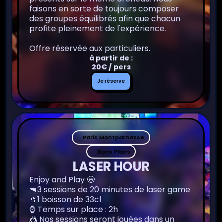
faisons en sorte de toujours composer
des groupes équilibrés afin que chacun
profite pleinement de l'expérience.
Offre réservée aux particuliers.
à partir de :
20€ / pers
Je
Je réserve
réserve
Paris Montparnasse
Bons Plans
LASER HOUR
Enjoy and Play 🤩
🔫3 sessions de 20 minutes de laser game
🥤1 boisson de 33cl
⌚️ Temps sur place : 2h
🤼 Nos sessions seront jouées dans un