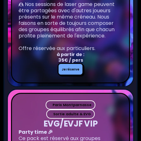
🤼 Nos sessions de laser game peuvent
être partagées avec d'autres joueurs
présents sur le même créneau. Nous
faisons en sorte de toujours composer
des groupes équilibrés afin que chacun
profite pleinement de l'expérience.
Offre réservée aux particuliers.
à partir de :
35€ / pers
Je
Je réserve
réserve
Paris Montparnasse
Sortie adulte & EVG
EVG/EVJF VIP
Party time 🎉
Ce pack est réservé aux groupes