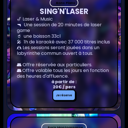
Bons Plans
SING'N'LASER
🎷 Laser & Music
🔫 Une session de 20 minutes de laser
game
🥤 une boisson 33cl
🎤 1h de karaoké avec 37 000 titres inclus
🤼 Les sessions seront jouées dans un
labyrinthe commun ouvert à tous.
👥
Offre réservée aux particuliers.
👥
Offre valable tous les jours en fonction
des heures d'affluence.
à partir de :
20€ / pers
Je
Je réserve
réserve
Paris Montparnasse